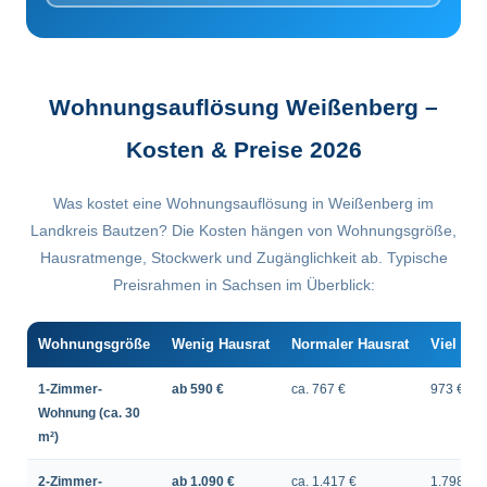
Wohnungsauflösung Weißenberg –
Kosten & Preise 2026
Was kostet eine Wohnungsauflösung in Weißenberg im
Landkreis Bautzen? Die Kosten hängen von Wohnungsgröße,
Hausratmenge, Stockwerk und Zugänglichkeit ab. Typische
Preisrahmen in Sachsen im Überblick:
Wohnungsgröße
Wenig Hausrat
Normaler Hausrat
Viel Hau
1-Zimmer-
ab 590 €
ca. 767 €
973 €
Wohnung (ca. 30
m²)
2-Zimmer-
ab 1.090 €
ca. 1.417 €
1.798 €