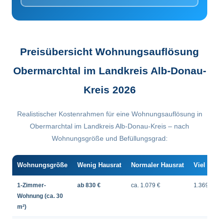
Preisübersicht Wohnungsauflösung
Obermarchtal im Landkreis Alb-Donau-
Kreis 2026
Realistischer Kostenrahmen für eine Wohnungsauflösung in
Obermarchtal im Landkreis Alb-Donau-Kreis – nach
Wohnungsgröße und Befüllungsgrad:
Wohnungsgröße
Wenig Hausrat
Normaler Hausrat
Viel Hau
1-Zimmer-
ab 830 €
ca. 1.079 €
1.369 €
Wohnung (ca. 30
m²)