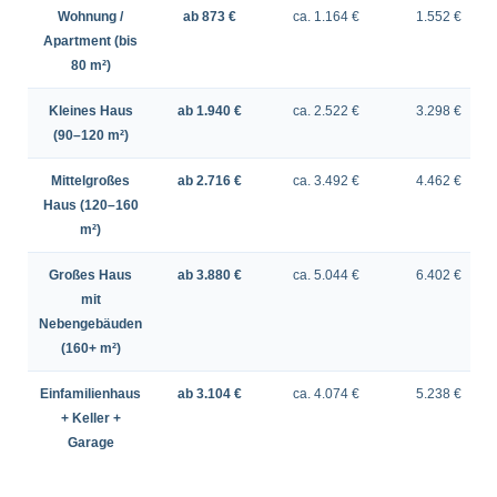
Wohnung /
ab 873 €
ca. 1.164 €
1.552 €
Apartment (bis
80 m²)
Kleines Haus
ab 1.940 €
ca. 2.522 €
3.298 €
(90–120 m²)
Mittelgroßes
ab 2.716 €
ca. 3.492 €
4.462 €
Haus (120–160
m²)
Großes Haus
ab 3.880 €
ca. 5.044 €
6.402 €
mit
Nebengebäuden
(160+ m²)
Einfamilienhaus
ab 3.104 €
ca. 4.074 €
5.238 €
+ Keller +
Garage