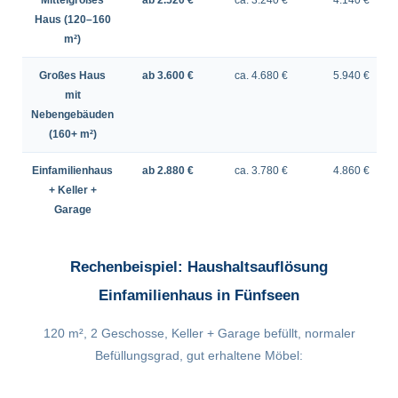
Mittelgroßes
ab 2.520 €
ca. 3.240 €
4.140 €
Haus (120–160
m²)
Großes Haus
ab 3.600 €
ca. 4.680 €
5.940 €
mit
Nebengebäuden
(160+ m²)
Einfamilienhaus
ab 2.880 €
ca. 3.780 €
4.860 €
+ Keller +
Garage
Rechenbeispiel: Haushaltsauflösung
Einfamilienhaus in Fünfseen
120 m², 2 Geschosse, Keller + Garage befüllt, normaler
Befüllungsgrad, gut erhaltene Möbel: