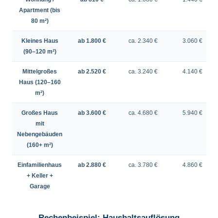
Apartment (bis
80 m²)
Kleines Haus
ab 1.800 €
ca. 2.340 €
3.060 €
(90–120 m²)
Mittelgroßes
ab 2.520 €
ca. 3.240 €
4.140 €
Haus (120–160
m²)
Großes Haus
ab 3.600 €
ca. 4.680 €
5.940 €
mit
Nebengebäuden
(160+ m²)
Einfamilienhaus
ab 2.880 €
ca. 3.780 €
4.860 €
+ Keller +
Garage
Rechenbeispiel: Haushaltsauflösung