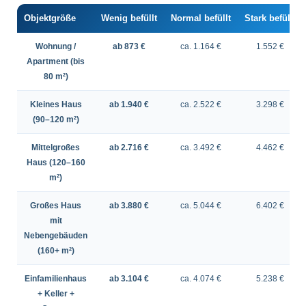
Objektgröße
Wenig befüllt
Normal befüllt
Stark befüllt
Wohnung /
ab 873 €
ca. 1.164 €
1.552 €
Apartment (bis
80 m²)
Kleines Haus
ab 1.940 €
ca. 2.522 €
3.298 €
(90–120 m²)
Mittelgroßes
ab 2.716 €
ca. 3.492 €
4.462 €
Haus (120–160
m²)
Großes Haus
ab 3.880 €
ca. 5.044 €
6.402 €
mit
Nebengebäuden
(160+ m²)
Einfamilienhaus
ab 3.104 €
ca. 4.074 €
5.238 €
+ Keller +