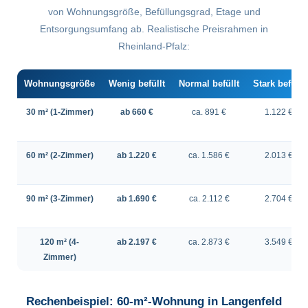
von Wohnungsgröße, Befüllungsgrad, Etage und
Entsorgungsumfang ab. Realistische Preisrahmen in
Rheinland-Pfalz:
Wohnungsgröße
Wenig befüllt
Normal befüllt
Stark befüllt
30 m² (1-Zimmer)
ab 660 €
ca. 891 €
1.122 €
60 m² (2-Zimmer)
ab 1.220 €
ca. 1.586 €
2.013 €
90 m² (3-Zimmer)
ab 1.690 €
ca. 2.112 €
2.704 €
120 m² (4-
ab 2.197 €
ca. 2.873 €
3.549 €
Zimmer)
Rechenbeispiel: 60-m²-Wohnung in Langenfeld